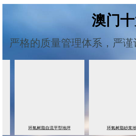
澳门十
严格的质量管理体系，严谨
环氧树脂自流平型地坪
环氧树脂砂浆