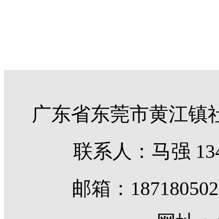
广东省东莞市黄江镇社
联系人：马强 1343
邮箱：
18718050