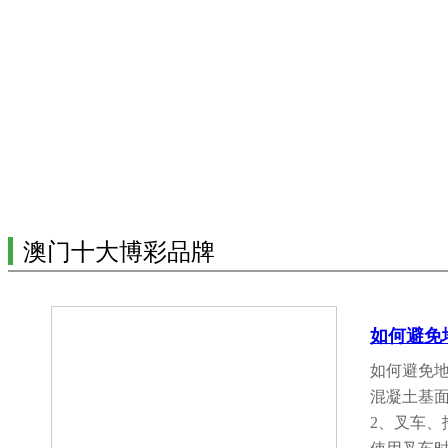
澳门十大博彩品牌
如何避免
如何避免
混凝土基面
2、叉车