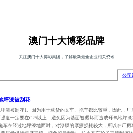
澳门十大博彩品牌
关注澳门十大博彩集团，了解最新最全企业相关资讯
公司
地坪漆被刮花
地坪漆被刮花1、因为用于载货的叉车、拖车都比较重，因此，厂
强度一定要在C25以上，避免因为基面被碾坏而造成环氧地坪漆
、拖车在经过地坪漆地面时，对漆膜的摩擦损耗较大，所以在厂房