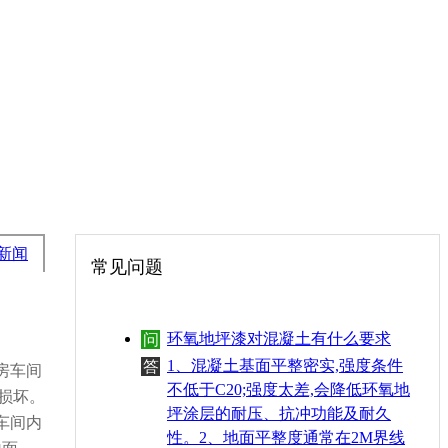
新闻
常见问题
环氧地坪漆对混凝土有什么要求
问
1、混凝土基面平整密实,强度条件
答
房车间
不低于C20;强度太差,会降低环氧地
损坏。
坪涂层的耐压、抗冲功能及耐久
车间内
性。2、地面平整度通常在2M界线