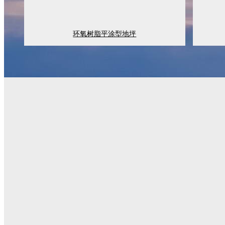
环氧树脂平涂型地坪