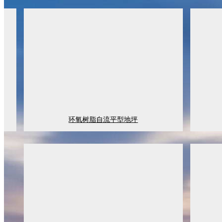
环氧树脂自流平型地坪