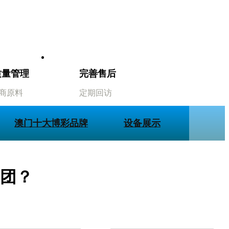
质量管理
完善售后
商原料
定期回访
澳门十大博彩品牌
设备展示
澳门十
团？