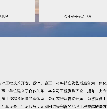
电地坪
金刚砂停车场地坪
地坪工程技术开发、设计、施工、材料销售及售后服务为一体化
、事业单位建立了合作关系。本公司工程资质齐全，拥有一支专
的施工流程及质量管理体系。公司实行从咨询开始，为您提供工
，配套设备，售后服务，定期回访等完善的地坪工程整体解决方