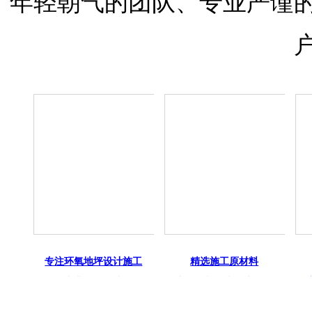
年轻朝气的团队、专业严谨
专注环氧地坪设计施工
精选施工原材料
拥有专业的环氧地坪施
产品原料均来自大厂大
工团队
品牌，质量有保障