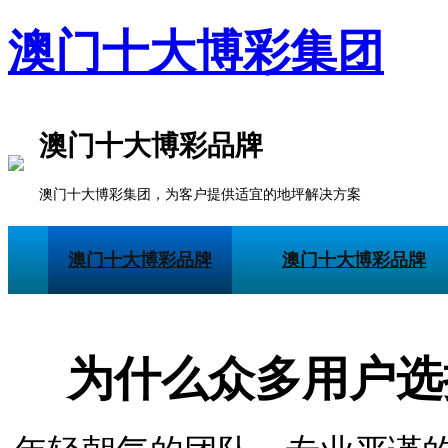
澳门十大博彩集团
澳门十大博彩品牌
澳门十大博彩集团，为客户提供适宜的地坪解决方案
澳门十大博彩品牌
澳门十大博彩品牌
为什么众多用户选