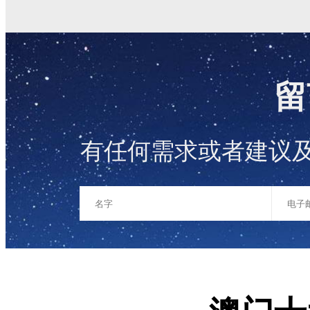
留
有任何需求或者建议