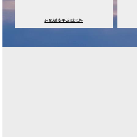
环氧树脂平涂型地坪