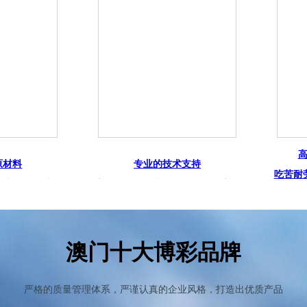
原材料
专业的技术支持
吃苦耐
厂大品牌，质量
完整的施工工艺，标准的施工流程
障
澳门十大博彩品牌
严格的质量管理体系，严谨认真的企业风格，打造出优质产品