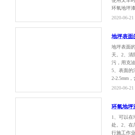
使用叉车
环氧地坪
上造成的拖
2020-06-21
这些黑印
一定要特
地坪表面
地坪表面的
天。2、清
污，用克
5、表面的
2-2.5
吸尘器彻
2020-06-21
后打磨吸
1、当该涂
环氧地坪
地坪地面
1、可以
须有固定
处。2、
面的损坏
行施工作
应有厚橡