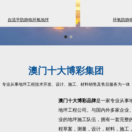
自流平防静电环氧地坪
环氧防静
澳门十大博彩集团
专业从事地坪工程技术开发、设计、施工、材料销售及售后服务为一体
澳门十大博彩品牌
是一家专业从事
地坪工程公司。与国内外多家企业
业的地坪施工队伍，拥有一套完整
程草案，测量，设计，材料，施工