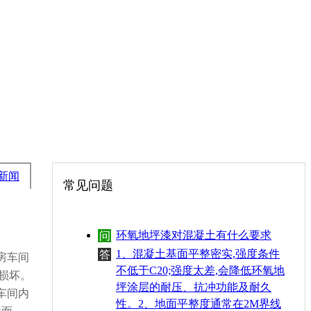
新闻
常见问题
环氧地坪漆对混凝土有什么要求
问
1、混凝土基面平整密实,强度条件
答
房车间
不低于C20;强度太差,会降低环氧地
损坏。
坪涂层的耐压、抗冲功能及耐久
车间内
性。2、地面平整度通常在2M界线