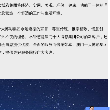
大博彩集团将经济、实用、美观、环保、健康、功能于一体的理
为您营造一个舒适的工作与生活环境。
十大博彩集团永远遵循的宗旨，尊重传统、推崇精致、锐意创
经久不变的理念。不管您是澳门十大博彩集团公司的新客户，还
机会向您提供优质、全面的服务而倍感荣幸。澳门十大博彩集团
作，提供更好服务回报广大客户。