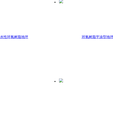
水性环氧树脂地坪
环氧树脂平涂型地