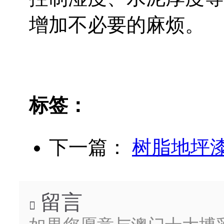
增加不必要的麻烦。
标签：
下一篇：
树脂地坪
留言
