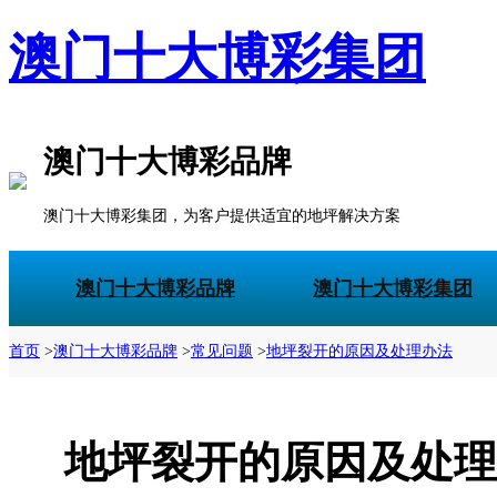
澳门十大博彩集团
澳门十大博彩品牌
澳门十大博彩集团，为客户提供适宜的地坪解决方案
澳门十大博彩品牌
澳门十大博彩集团
首页
>
澳门十大博彩品牌
>
常见问题
>
地坪裂开的原因及处理办法
地坪裂开的原因及处理