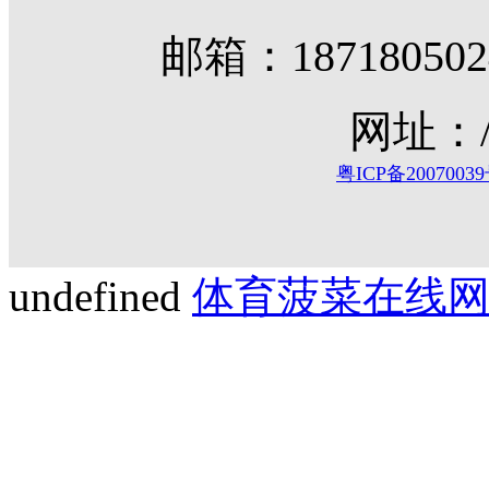
邮箱：
18718050
网址：
粤ICP备2007003
undefined
体育菠菜在线