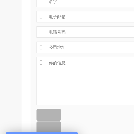



