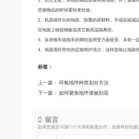
1、防止坚硬、尖锐的物品直接摩擦地面。对于溅落
坚硬物品的时候要轻拿轻放。
2、机器操作台的地面、较重的原材料、半成品或成
在地面上铺设钢板或其它耐高温隔离垫。
3、各类推车或拖车的脚轮选用受力面较宽、具有一
4、地面需经常性的定期维护清洁，这样是能让地面
标签：
上一篇：
环氧地坪种类划分方法
下一篇：
如何避免地坪漆被刮花

留言
如果您愿意与澳门十大博彩集团合作，或者有好的建