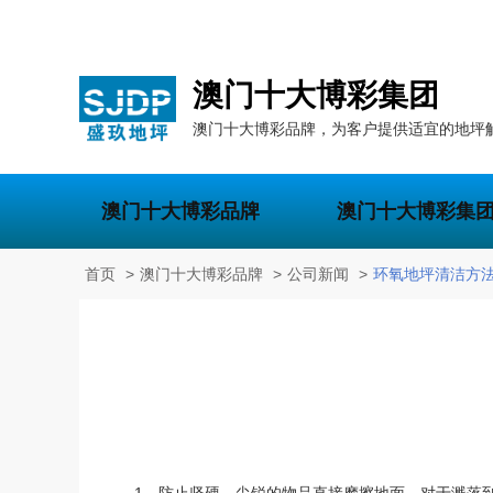
澳门十大博彩集团
澳门十大博彩品牌，为客户提供适宜的地坪
澳门十大博彩品牌
澳门十大博彩集
首页
>
澳门十大博彩品牌
>
公司新闻
>
环氧地坪清洁方