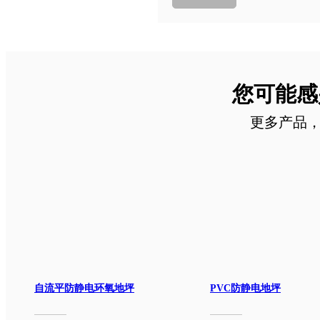
您可能感
更多产品
自流平防静电环氧地坪
PVC防静电地坪