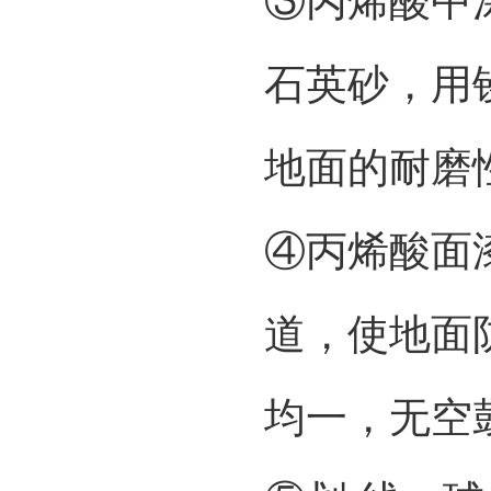
③丙烯酸中
石英砂，用
地面的耐磨
④丙烯酸面
道，使地面
均一，无空