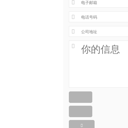




