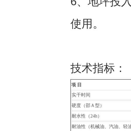
6、地坪投
使用。
技术指标：
项 目
实干时间
硬度（邵Ａ型）
耐水性（24h）
耐油性（机械油、汽油、轻