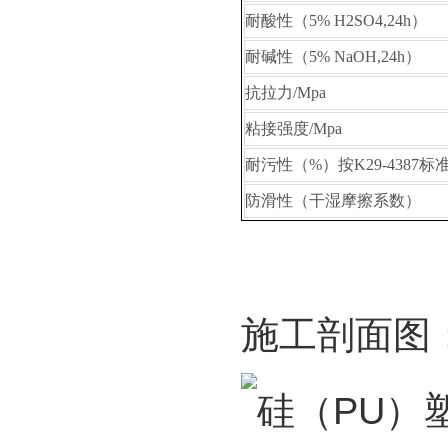
耐酸性（5% H2SO4,24h）
耐碱性（5% NaOH,24h）
抗拉力/Mpa
粘接强度/Mpa
耐污性（%）按K29-4387标
防滑性（干湿摩擦系数）
施工剖面图