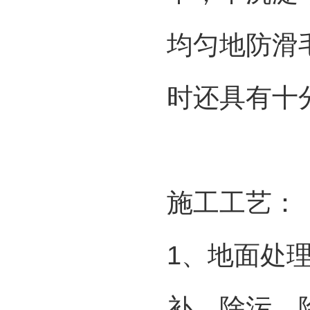
均匀地防滑
时还具有十
施工工艺：
1、地面处理
补、除污、