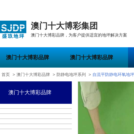
澳门十大博彩集团
澳门十大博彩品牌，为客户提供适宜的地坪解决方案
澳门十大博彩品牌
澳门十大博彩品牌
首页
>
澳门十大博彩品牌
>
防静电地坪系列
>
自流平防静电环氧地
澳门十大博彩品牌
环氧地坪系列
停车场地坪系列
耐磨地坪系列
防腐地坪系列
运动场地坪系列