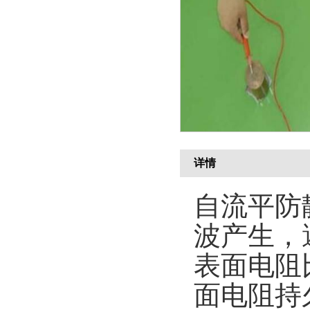
详情
自流平防
波产生，
表面电阻
面电阻持