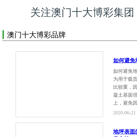
关注澳门十大博彩集团
澳门十大博彩品牌
如何避免
如何避免地
为用于载
比较重，
凝土基面强
上，避免
造成环氧地
2020-06-21
车、拖车
时，对漆
地坪表面
大，所以