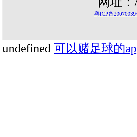
网址：
粤ICP备2007003
undefined
可以赌足球的a