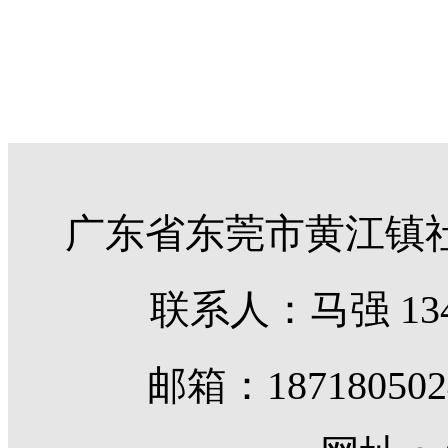
广东省东莞市黄江镇社
联系人：马强 1343
邮箱：
18718050