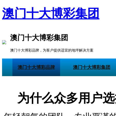
澳门十大博彩集团
澳门十大博彩集团
澳门十大博彩品牌，为客户提供适宜的地坪解决方案
澳门十大博彩品牌
澳门十大博彩集团
为什么众多用户选