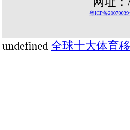
网址：
粤ICP备2007003
undefined
全球十大体育