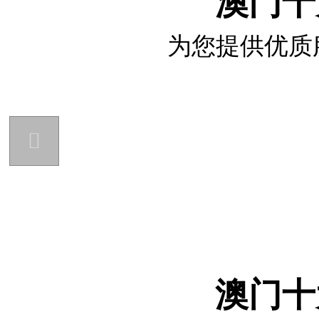
澳门十
为您提供优质
小
区
儿
童
乐
园
彩
色
地
青
杠
心
宁
医
院
环
氧
彩
砂
地
坪
融
创
文
旅
城
地
坪
漆
工
程

澳门十