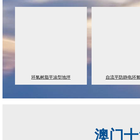
环氧树脂平涂型地坪
自流平防静电环
澳门十