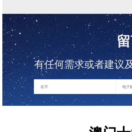
留
有任何需求或者建议