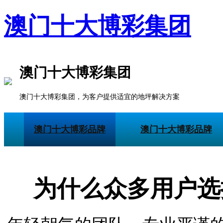
澳门十大博彩集团
澳门十大博彩集团
澳门十大博彩集团，为客户提供适宜的地坪解决方案
澳门十大博彩品牌
澳门十大博彩品牌
为什么众多用户选