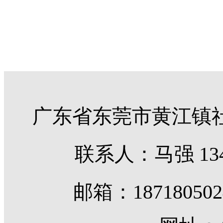
广东省东莞市黄江镇社
联系人：马强 1343
邮箱：
18718050