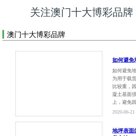
关注澳门十大博彩品牌
澳门十大博彩品牌
如何避免
如何避免地
为用于载
比较重，
凝土基面强
上，避免
造成环氧地
2020-06-21
车、拖车
时，对漆
地坪表面
大，所以