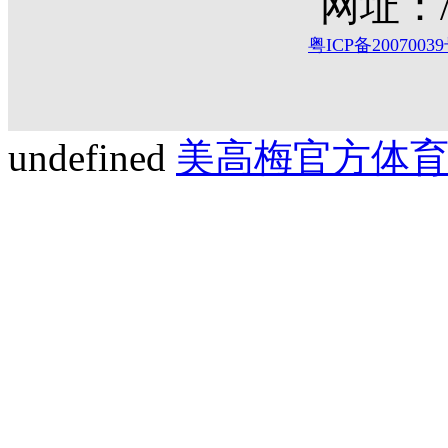
网址：
粤ICP备2007003
undefined
美高梅官方体