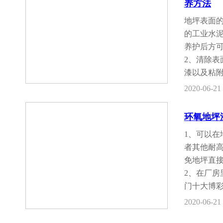
养方法
叉车时要
地坪表面的
稳，避免
的工业水
车轮子直
养护后方可
地坪漆虽
2、清除表
抗压，但
漆以及粘附
车轮胎和
彻底清除
的拖划和蹍
2020-06-21
油王清洗剂
厚的环氧
产厂房内
重的破坏
环氧地坪
处彻底干燥
划痕洗起
1、可以在
需用无尘
对于厂房
者其他耐
器来完成。
面行走叉
免地坪直
许空隙为2-
意。
2、在厂房
6%以下。
门十大博
毛，需用
东西的，
成，并用
2020-06-21
作业。温
8、对地坪