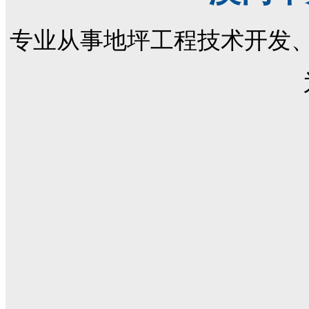
专业从事地坪工程技术开发