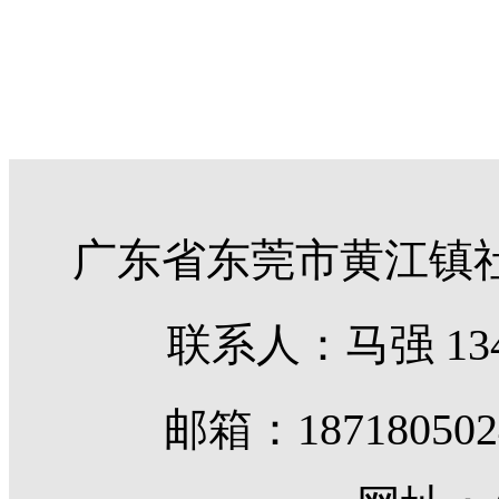
广东省东莞市黄江镇社
联系人：马强 1343
邮箱：
18718050